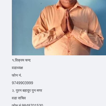
१.विक्रम चन्द
वडाध्यक्ष
फोन नं.
9749903999
२. पुरन बहादुर पुन मगर
वडा सचिव
फोन नं.9848701530